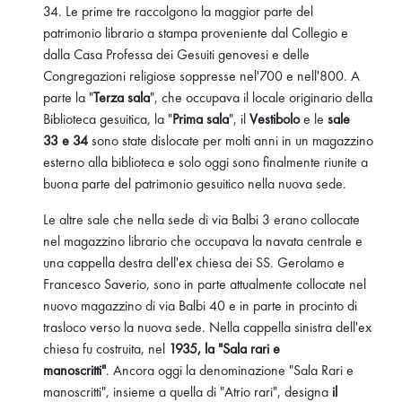
34. Le prime tre raccolgono la maggior parte del
patrimonio librario a stampa proveniente dal Collegio e
dalla Casa Professa dei Gesuiti genovesi e delle
Congregazioni religiose soppresse nel'700 e nell'800. A
parte la "
Terza sala
", che occupava il locale originario della
Biblioteca gesuitica, la "
Prima sala
", il
Vestibolo
e le
sale
33 e 34
sono state dislocate per molti anni in un magazzino
esterno alla biblioteca e solo oggi sono finalmente riunite a
buona parte del patrimonio gesuitico nella nuova sede.
Le altre sale che nella sede di via Balbi 3 erano collocate
nel magazzino librario che occupava la navata centrale e
una cappella destra dell'ex chiesa dei SS. Gerolamo e
Francesco Saverio, sono in parte attualmente collocate nel
nuovo magazzino di via Balbi 40 e in parte in procinto di
trasloco verso la nuova sede. Nella cappella sinistra dell'ex
chiesa fu costruita, nel
1935, la "Sala rari e
manoscritti"
. Ancora oggi la denominazione "Sala Rari e
manoscritti", insieme a quella di "Atrio rari", designa
il