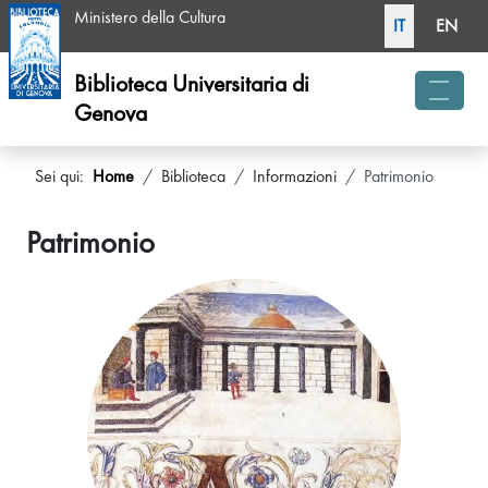
Seleziona la tua li
Ministero della Cultura
IT
EN
Biblioteca Universitaria di
Genova
menu 
Sei qui:
Home
Biblioteca
Informazioni
Patrimonio
Patrimonio