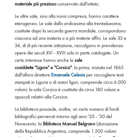
materiale più prezioso
conservato dall'istituto.
Le altre sale, sino alla nona compresa, hanno carattere
eterogeneo. Le sale dalla undicesima alla trentaduesima,
costituite dopo la seconda guerra mondiale, corrispondono
ciascuna ad una materia o a più materie affini. Le sale 33 e
34, di di più recente istituzione, raccolgono in prevalenza
opere dei secoli XVI - XVIII solo in parte catalogate. Un
certo interesse hanno anche le
sale
cosiddette "Ligure" e "Corsica"
: la prima, iniziata nel 1865
dall'allora direttore
Emanuele Celesia
per raccogliere testi
stampati in Liguria o di autori liguri, comprende circa 6.000
volumi; la sala Corsica é costituita da circa 180 volumi e
opuscoli relativi alla Corsica.
La biblioteca possiede, inoltre, un certo numero di fondi
bibliografici pervenuti intorno agli anni '20 - '30 del
Novecento: la
Biblioteca Manuel Belgrano
(donazione
della Repubblica Argentina, comprende 1.500 volumi