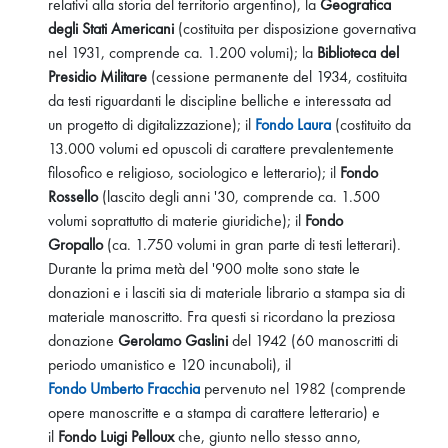
relativi alla storia del territorio argentino), la
Geografica
degli Stati Americani
(costituita per disposizione governativa
nel 1931, comprende ca. 1.200 volumi); la
Biblioteca del
Presidio Militare
(cessione permanente del 1934, costituita
da testi riguardanti le discipline belliche e interessata ad
un progetto di digitalizzazione); il
Fondo Laura
(costituito da
13.000 volumi ed opuscoli di carattere prevalentemente
filosofico e religioso, sociologico e letterario); il
Fondo
Rossello
(lascito degli anni '30, comprende ca. 1.500
volumi soprattutto di materie giuridiche); il
Fondo
Gropallo
(ca. 1.750 volumi in gran parte di testi letterari).
Durante la prima metà del '900 molte sono state le
donazioni e i lasciti sia di materiale librario a stampa sia di
materiale manoscritto. Fra questi si ricordano la preziosa
donazione
Gerolamo Gaslini
del 1942 (60 manoscritti di
periodo umanistico e 120 incunaboli), il
Fondo Umberto Fracchia
pervenuto nel 1982 (comprende
opere manoscritte e a stampa di carattere letterario) e
il
Fondo Luigi Pelloux
che, giunto nello stesso anno,