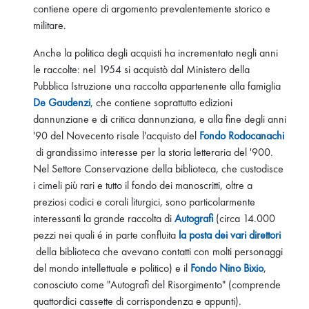
contiene opere di argomento prevalentemente storico e
militare.
Anche la politica degli acquisti ha incrementato negli anni
le raccolte: nel 1954 si acquistò dal Ministero della
Pubblica Istruzione una raccolta appartenente alla famiglia
De Gaudenzi
, che contiene soprattutto edizioni
dannunziane e di critica dannunziana, e alla fine degli anni
'90 del Novecento risale l'acquisto del
Fondo Rodocanachi
di grandissimo interesse per la storia letteraria del '900.
Nel Settore Conservazione della biblioteca, che custodisce
i cimeli più rari e tutto il fondo dei manoscritti, oltre a
preziosi codici e corali liturgici, sono particolarmente
interessanti la grande raccolta di
Autografi
(circa 14.000
pezzi nei quali é in parte confluita
la posta dei vari direttori
della biblioteca che avevano contatti con molti personaggi
del mondo intellettuale e politico) e il
Fondo Nino Bixio
,
conosciuto come "Autografi del Risorgimento" (comprende
quattordici cassette di corrispondenza e appunti).