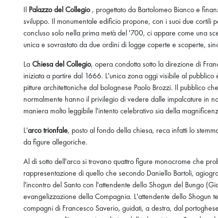
Il
Palazzo del Collegio
, progettato da Bartolomeo Bianco e finanzia
sviluppo. Il monumentale edificio propone, con i suoi due cortili po
concluso solo nella prima metà del '700, ci appare come una sceno
unica e sovrastato da due ordini di logge coperte e scoperte, sino
La
Chiesa del Collegio
, opera condotta sotto la direzione di Fra
iniziata a partire dal 1666. L'unica zona oggi visibile al pubblic
pitture architettoniche dal bolognese Paolo Brozzi. Il pubblico ch
normalmente hanno il privilegio di vedere dalle impalcature in norm
maniera molto leggibile l'intento celebrativo sia della magnific
L'
arco trionfale
, posto al fondo della chiesa, reca infatti lo stemma
da figure allegoriche.
Al di sotto dell'arco si trovano quattro figure monocrome che pro
rappresentazione di quello che secondo Daniello Bartoli, agiograf
l'incontro del Santo con l'attendente dello Shogun del Bungo (G
evangelizzazione della Compagnia. L'attendente dello Shogun tende 
compagni di Francesco Saverio, guidati, a destra, dal portoghese