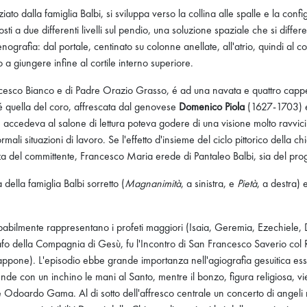
to dalla famiglia Balbi, si sviluppa verso la collina alle spalle e la conf
sti a due differenti livelli sul pendio, una soluzione spaziale che si differe
grafia: dal portale, centinato su colonne anellate, all'atrio, quindi al c
 a giungere infine al cortile interno superiore.
ncesco Bianco e di Padre Orazio Grasso, é ad una navata e quattro cappelle
o é quella del coro, affrescata dal genovese
Domenico Piola
(1627-1703) e 
e accedeva al salone di lettura poteva godere di una visione molto ravvicin
ali situazioni di lavoro. Se l'effetto d'insieme del ciclo pittorico della 
enza del committente, Francesco Maria erede di Pantaleo Balbi, sia del p
 della famiglia Balbi sorretto (
Magnanimità
, a sinistra, e
Pietà
, a destra) 
babilmente rappresentano i profeti maggiori (Isaia, Geremia, Ezechiele, Da
o della Compagnia di Gesù, fu l'Incontro di San Francesco Saverio col Re d
iappone). L'episodio ebbe grande importanza nell'agiografia gesuitica es
con un inchino le mani al Santo, mentre il bonzo, figura religiosa, viene 
 Odoardo Gama. Al di sotto dell'affresco centrale un concerto di angeli r