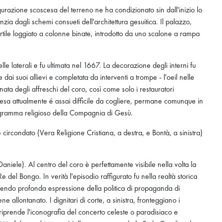
igurazione scoscesa del terreno ne ha condizionato sin dall'inizio lo
nzia dagli schemi consueti dell'architettura gesuitica. Il palazzo,
ortile loggiato a colonne binate, introdotto da uno scalone a rampa
 laterali e fu ultimata nel 1667. La decorazione degli interni fu
dai suoi allievi e completata da interventi a trompe - l'oeil nelle
ata degli affreschi del coro, così come solo i restauratori
chiesa attualmente é assai difficile da cogliere, permane comunque in
rogramma religioso della Compagnia di Gesù.
e circondato (Vera Religione Cristiana, a destra, e Bontà, a sinistra)
niele). Al centro del coro è perfettamente visibile nella volta la
el Bongo. In verità l'episodio raffigurato fu nella realtà storica
sendo profonda espressione della politica di propaganda di
allontanato. I dignitari di corte, a sinistra, fronteggiano i
iprende l'iconografia del concerto celeste o paradisiaco e