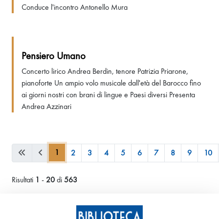
Conduce l'incontro Antonello Mura
Pensiero Umano
Concerto lirico Andrea Berdin, tenore Patrizia Priarone,
pianoforte Un ampio volo musicale dall'età del Barocco fino
ai giorni nostri con brani di lingue e Paesi diversi Presenta
Andrea Azzinari
1
2
3
4
5
6
7
8
9
10
Risultati
1
-
20
di
563