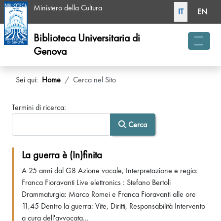
Seleziona la tua li
Ministero della Cultura
IT
EN
Biblioteca Universitaria di
Genova
menu 
Sei qui:
Home
Cerca nel Sito
Modulo di ricerca
Termini di ricerca:
Cerca
La guerra è (In)finita
A 25 anni dal G8 Azione vocale, Interpretazione e regia:
Franca Fioravanti Live elettronics : Stefano Bertoli
Drammaturgia: Marco Romei e Franca Fioravanti alle ore
11,45 Dentro la guerra: Vite, Diritti, Responsabilità Intervento
a cura dell'avvocata...