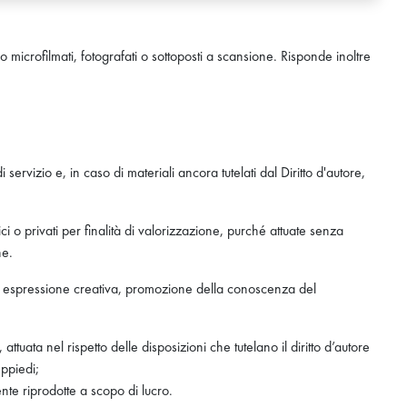
 microfilmati, fotografati o sottoposti a scansione. Risponde inoltre
 servizio e, in caso di materiali ancora tutelati dal Diritto d'autore,
 o privati per finalità di valorizzazione, purché attuate senza
ne.
ro o espressione creativa, promozione della conoscenza del
, attuata nel rispetto delle disposizioni che tutelano il diritto d’autore
eppiedi;
nte riprodotte a scopo di lucro.