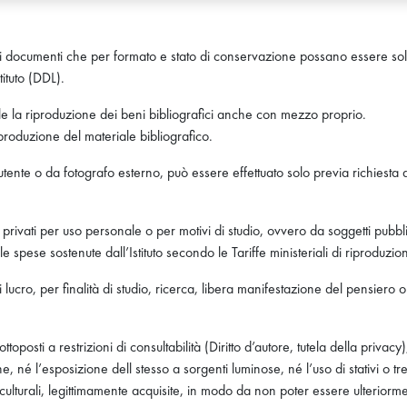
quei documenti che per formato e stato di conservazione possano essere solo
tituto (DDL).
le la riproduzione dei beni bibliografici anche con mezzo proprio.
produzione del materiale bibliografico.
'utente o da fotografo esterno, può essere effettuato solo previa richiesta di
ivati per uso personale o per motivi di studio, ovvero da soggetti pubblici
 spese sostenute dall’Istituto secondo le Tariffe ministeriali di riproduzio
di lucro, per finalità di studio, ricerca, libera manifestazione del pensie
ttoposti a restrizioni di consultabilità (Diritto d’autore, tutela della privacy)
 né l’esposizione dell stesso a sorgenti luminose, né l’uso di stativi o tr
ulturali, legittimamente acquisite, in modo da non poter essere ulteriorme