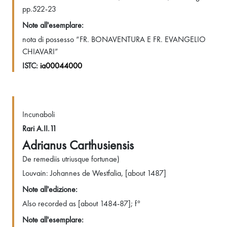
pp.522-23
Note all'esemplare:
nota di possesso “FR. BONAVENTURA E FR. EVANGELIO
CHIAVARI”
ISTC:
ia00044000
Incunaboli
Rari A.II.11
Adrianus Carthusiensis
De remediis utriusque fortunae)
Louvain: Johannes de Westfalia, [about 1487]
Note all'edizione:
Also recorded as [about 1484-87]; f°
Note all'esemplare: