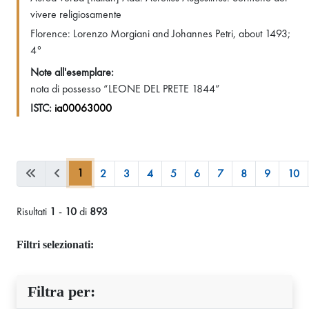
vivere religiosamente
Florence: Lorenzo Morgiani and Johannes Petri, about 1493;
4°
Note all'esemplare:
nota di possesso “LEONE DEL PRETE 1844”
ISTC:
ia00063000
1
2
3
4
5
6
7
8
9
10
Risultati
1
-
10
di
893
Filtri selezionati:
Filtra per: