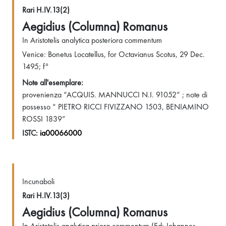
Rari H.IV.13(2)
Aegidius (Columna) Romanus
In Aristotelis analytica posteriora commentum
Venice: Bonetus Locatellus, for Octavianus Scotus, 29 Dec.
1495; f°
Note all'esemplare:
provenienza “ACQUIS. MANNUCCI N.I. 91052” ; note di
possesso “ PIETRO RICCI FIVIZZANO 1503, BENIAMINO
ROSSI 1839”
ISTC:
ia00066000
Incunaboli
Rari H.IV.13(3)
Aegidius (Columna) Romanus
In Aristotelis analytica priora commentum (Ed: Johannes