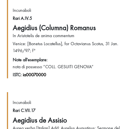
Incunaboli
Rari A.IV.5
Aegidius (Columna) Romanus
In Aristotelis de anima commentum
Venice: [Bonetus Locatellus], for Octavianus Scotus, 31 Jan.
1496/97; f°
Note all'esemplare:
nota di possesso “COLL. GESUITI GENOVA”
ISTC:
ia00070000
Incunaboli
Rari C.VII.17
Aegidius de Assisio
Aurea verba [Italian] Add: Aurelius Augustinus: Sermone del