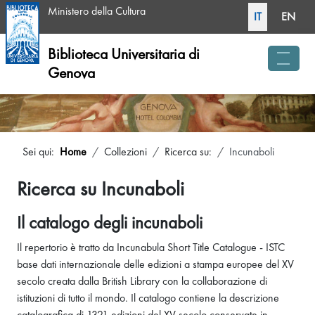
Seleziona la tua li
Ministero della Cultura
IT
EN
Biblioteca Universitaria di
Genova
menu 
Sei qui:
Home
Collezioni
Ricerca su:
Incunaboli
Ricerca su Incunaboli
Il catalogo degli incunaboli
Il repertorio è tratto da Incunabula Short Title Catalogue - ISTC
base dati internazionale delle edizioni a stampa europee del XV
secolo creata dalla British Library con la collaborazione di
istituzioni di tutto il mondo. Il catalogo contiene la descrizione
catalografica di 1321 edizioni del XV secolo conservate in