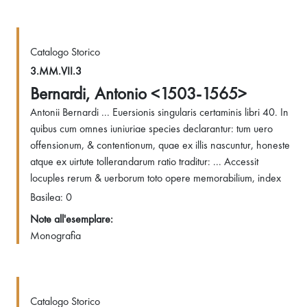
Catalogo Storico
3.MM.VII.3
Bernardi, Antonio <1503-1565>
Antonii Bernardi ... Euersionis singularis certaminis libri 40. In
quibus cum omnes iuniuriae species declarantur: tum uero
offensionum, & contentionum, quae ex illis nascuntur, honeste
atque ex uirtute tollerandarum ratio traditur: ... Accessit
locuples rerum & uerborum toto opere memorabilium, index
Basilea: 0
Note all'esemplare:
Monografia
Catalogo Storico