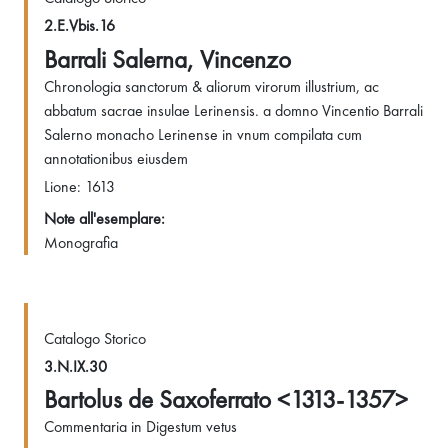
2.E.Vbis.16
Barrali Salerna, Vincenzo
Chronologia sanctorum & aliorum virorum illustrium, ac
abbatum sacrae insulae Lerinensis. a domno Vincentio Barrali
Salerno monacho Lerinense in vnum compilata cum
annotationibus eiusdem
Lione: 1613
Note all'esemplare:
Monografia
Catalogo Storico
3.N.IX.30
Bartolus de Saxoferrato <1313-1357>
Commentaria in Digestum vetus