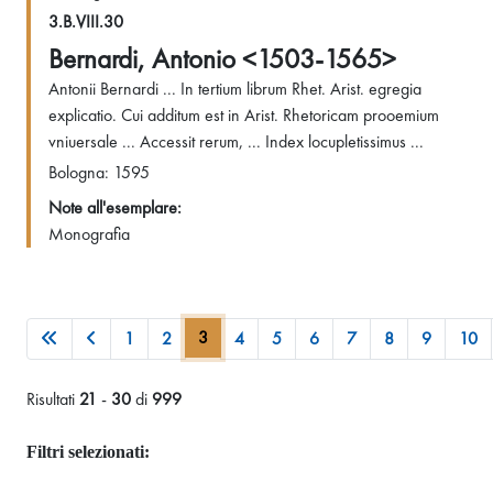
3.B.VIII.30
Bernardi, Antonio <1503-1565>
Antonii Bernardi ... In tertium librum Rhet. Arist. egregia
explicatio. Cui additum est in Arist. Rhetoricam prooemium
vniuersale ... Accessit rerum, ... Index locupletissimus ...
Bologna: 1595
Note all'esemplare:
Monografia
3
1
2
4
5
6
7
8
9
10
Risultati
21
-
30
di
999
Filtri selezionati: