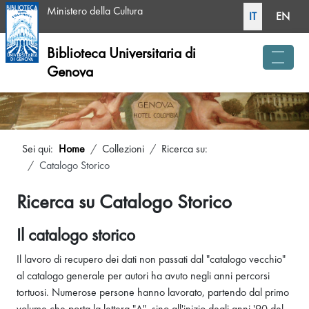
Seleziona la tua li
Ministero della Cultura
IT
EN
Biblioteca Universitaria di
Genova
menu 
Sei qui:
Home
Collezioni
Ricerca su:
Catalogo Storico
Ricerca su Catalogo Storico
Il catalogo storico
Il lavoro di recupero dei dati non passati dal "catalogo vecchio"
al catalogo generale per autori ha avuto negli anni percorsi
tortuosi. Numerose persone hanno lavorato, partendo dal primo
volume che porta la lettera "A", sino all'inizio degli anni '90 del