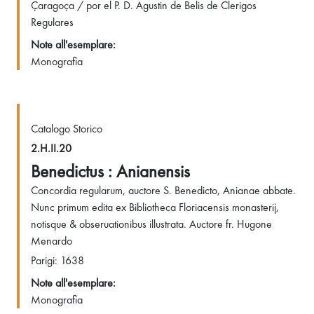
Çaragoça / por el P. D. Agustin de Belis de Clerigos
Regulares
Note all'esemplare:
Monografia
Catalogo Storico
2.H.II.20
Benedictus : Anianensis
Concordia regularum, auctore S. Benedicto, Anianae abbate.
Nunc primum edita ex Bibliotheca Floriacensis monasterij,
notisque & obseruationibus illustrata. Auctore fr. Hugone
Menardo
Parigi: 1638
Note all'esemplare:
Monografia