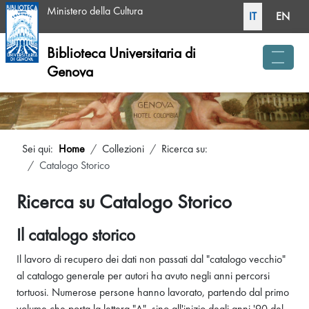
Seleziona la tua li
Ministero della Cultura
IT
EN
Biblioteca Universitaria di
Genova
menu 
Sei qui:
Home
Collezioni
Ricerca su:
Catalogo Storico
Ricerca su Catalogo Storico
Il catalogo storico
Il lavoro di recupero dei dati non passati dal "catalogo vecchio"
al catalogo generale per autori ha avuto negli anni percorsi
tortuosi. Numerose persone hanno lavorato, partendo dal primo
volume che porta la lettera "A", sino all'inizio degli anni '90 del