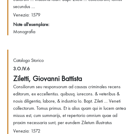
secundus ...
Venezia: 1579
Note all'esemplare:
Monografia
Catalogo Storico
3.O.IV.6
Ziletti, Giovanni Battista
Consiliorum seu responsorum ad causas criminales recens
editorum, ex eccellentiss. quibusq. iurecons. & veteribus &
nouis diligentia, labore, & industria Io. Bapt. Zileti ... Veneti
collectorum. Tomus primus. Et is alius quam qui in lucem antea
missus est, cum summarijs, et repertorio omnium quae ad
praxim necessaria sunt, per eundem Ziletum illustratus
Venezia: 1572