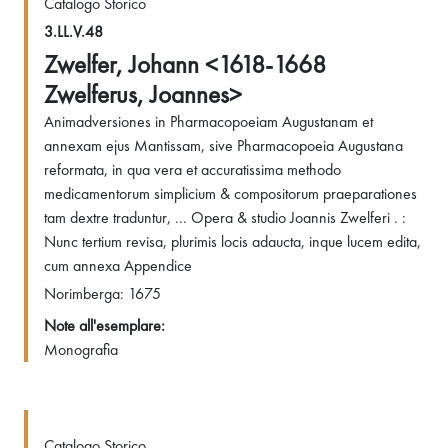
Catalogo Storico
3.LL.V.48
Zwelfer, Johann <1618-1668
Zwelferus, Joannes>
Animadversiones in Pharmacopoeiam Augustanam et
annexam ejus Mantissam, sive Pharmacopoeia Augustana
reformata, in qua vera et accuratissima methodo
medicamentorum simplicium & compositorum praeparationes
tam dextre traduntur, ... Opera & studio Joannis Zwelferi . :
Nunc tertium revisa, plurimis locis adaucta, inque lucem edita,
cum annexa Appendice
Norimberga: 1675
Note all'esemplare:
Monografia
Catalogo Storico