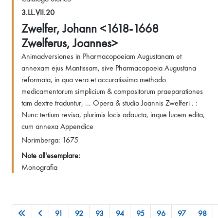
3.LL.VII.20
Zwelfer, Johann <1618-1668
Zwelferus, Joannes>
Animadversiones in Pharmacopoeiam Augustanam et
annexam ejus Mantissam, sive Pharmacopoeia Augustana
reformata, in qua vera et accuratissima methodo
medicamentorum simplicium & compositorum praeparationes
tam dextre traduntur, ... Opera & studio Joannis Zwelferi . :
Nunc tertium revisa, plurimis locis adaucta, inque lucem edita,
cum annexa Appendice
Norimberga: 1675
Note all'esemplare:
Monografia
91
92
93
94
95
96
97
98