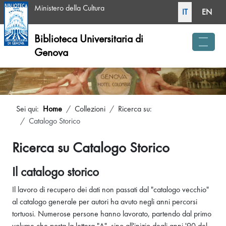
Seleziona la tua li
Ministero della Cultura
IT
EN
Biblioteca Universitaria di
Genova
menu 
Sei qui:
Home
Collezioni
Ricerca su:
Catalogo Storico
Ricerca su Catalogo Storico
Il catalogo storico
Il lavoro di recupero dei dati non passati dal "catalogo vecchio"
al catalogo generale per autori ha avuto negli anni percorsi
tortuosi. Numerose persone hanno lavorato, partendo dal primo
volume che porta la lettera "A", sino all'inizio degli anni '90 del