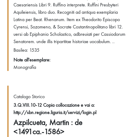
Caesariensis Libri 9. Ruffino interprete. Ruffini Presbyteri
Aquileiensis, libro duo. Recogniti ad antiqua exemplaria
Latina per Beat. Rhenanum. Item ex Theodorito Episcopo
Cyrensi, Sozomeno, & Socrate Costantinopolitano libri 12.
uersi ab Epiphanio Scholastico, adbreuiati per Cassiodorum
Senatorem. unde illis tripartitae historiae uocabulum. ..
Basilea: 1535
Note all'esemplare:
Monografia
Catalogo Storico
3.Q.VIII.10-12 Copia collocazione e vai a:
http://sbn.regione.liguria.it/servizi/login.pl
Azpilcueta, Martin : de
<1491ca.-1586>