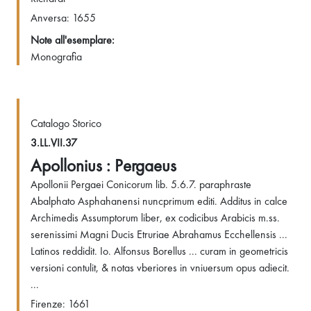
Anversa: 1655
Note all'esemplare:
Monografia
Catalogo Storico
3.LL.VII.37
Apollonius : Pergaeus
Apollonii Pergaei Conicorum lib. 5.6.7. paraphraste
Abalphato Asphahanensi nuncprimum editi. Additus in calce
Archimedis Assumptorum liber, ex codicibus Arabicis m.ss.
serenissimi Magni Ducis Etruriae Abrahamus Ecchellensis ...
Latinos reddidit. Io. Alfonsus Borellus ... curam in geometricis
versioni contulit, & notas vberiores in vniuersum opus adiecit.
...
Firenze: 1661