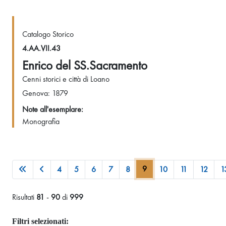
Catalogo Storico
4.AA.VII.43
Enrico del SS.Sacramento
Cenni storici e città di Loano
Genova: 1879
Note all'esemplare:
Monografia
9
4
5
6
7
8
10
11
12
1
Risultati
81
-
90
di
999
Filtri selezionati: