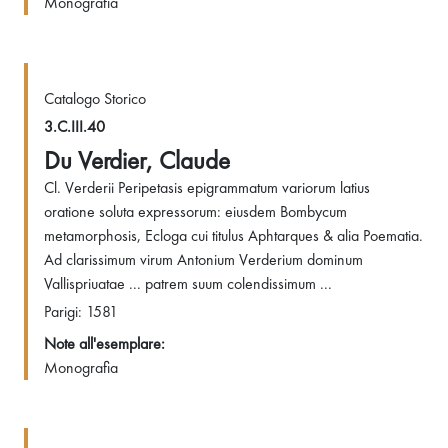
Monografia
Catalogo Storico
3.C.III.40
Du Verdier, Claude
Cl. Verderii Peripetasis epigrammatum variorum latius
oratione soluta expressorum: eiusdem Bombycum
metamorphosis, Ecloga cui titulus Aphtarques & alia Poematia.
Ad clarissimum virum Antonium Verderium dominum
Vallispriuatae ... patrem suum colendissimum ...
Parigi: 1581
Note all'esemplare:
Monografia