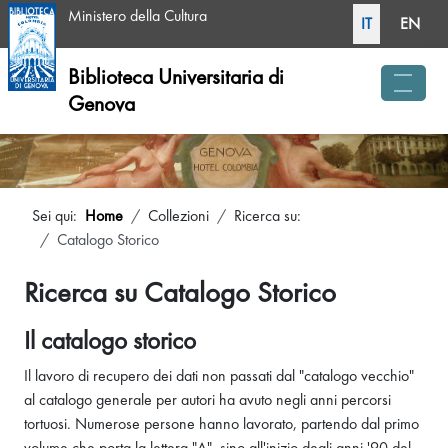
Seleziona la tua li
Ministero della Cultura
IT
EN
Biblioteca Universitaria di
Genova
menu 
Sei qui:
Home
Collezioni
Ricerca su:
Catalogo Storico
Ricerca su Catalogo Storico
Il catalogo storico
Il lavoro di recupero dei dati non passati dal "catalogo vecchio"
al catalogo generale per autori ha avuto negli anni percorsi
tortuosi. Numerose persone hanno lavorato, partendo dal primo
volume che porta la lettera "A", sino all'inizio degli anni '90 del