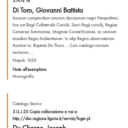
3.N.IV.18
Di Toro, Giovanni Battista
Aureum compendium omnium decisionum regni Neapolitani,
hoc est Regii Collateralis Consilii, Sacri Regij consilij, Regiae
Camerae Summariae, Magnae CuriaeVicariae, ac omnium
eiusdem Regni Audientiarum. In alijs Regnis observatarum.
Auctore Io. Baptista De Thoro ... Cum catalogo omnium
auctorum ...
Napoli: 1620
Note all'esemplare:
Monografia
Catalogo Storico
3.LL.I.20 Copia collocazione e vai a:
http://sbn.regione.liguria.it/servizi/login.pl
Du Chesne, Joseph