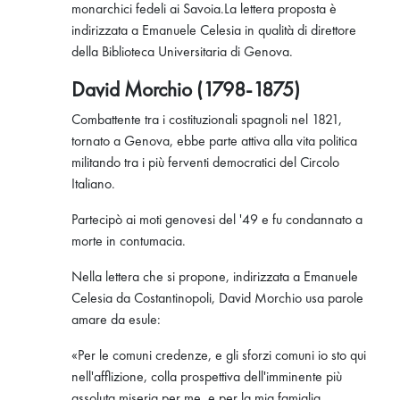
monarchici fedeli ai Savoia.La lettera proposta è
indirizzata a Emanuele Celesia in qualità di direttore
della Biblioteca Universitaria di Genova.
David Morchio (1798-1875)
Combattente tra i costituzionali spagnoli nel 1821,
tornato a Genova, ebbe parte attiva alla vita politica
militando tra i più ferventi democratici del Circolo
Italiano.
Partecipò ai moti genovesi del '49 e fu condannato a
morte in contumacia.
Nella lettera che si propone, indirizzata a Emanuele
Celesia da Costantinopoli, David Morchio usa parole
amare da esule:
«Per le comuni credenze, e gli sforzi comuni io sto qui
nell'afflizione, colla prospettiva dell'imminente più
assoluta miseria per me, e per la mia famiglia,