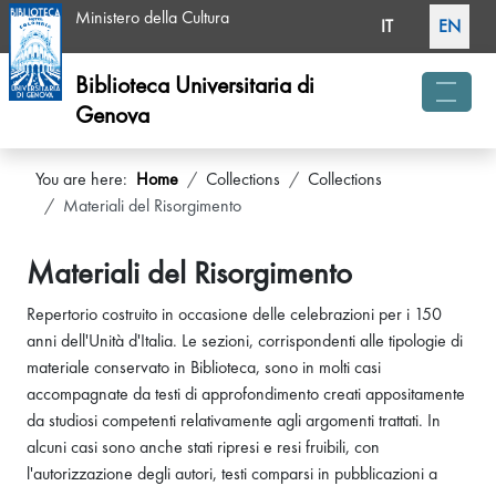
Select your langua
Ministero della Cultura
IT
EN
Biblioteca Universitaria di
Genova
menu 
You are here:
Home
Collections
Collections
Materiali del Risorgimento
Materiali del Risorgimento
Repertorio costruito in occasione delle celebrazioni per i 150
anni dell'Unità d'Italia. Le sezioni, corrispondenti alle tipologie di
materiale conservato in Biblioteca, sono in molti casi
accompagnate da testi di approfondimento creati appositamente
da studiosi competenti relativamente agli argomenti trattati. In
alcuni casi sono anche stati ripresi e resi fruibili, con
l'autorizzazione degli autori, testi comparsi in pubblicazioni a