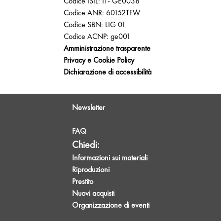
Codice ISIL: IT- GE0038
Codice ANR: 60152TFW
Codice SBN: LIG 01
Codice ACNP: ge001
Amministrazione trasparente
Privacy e Cookie Policy
Dichiarazione di accessibilità
Newsletter
FAQ
Chiedi:
Informazioni sui materiali
Riproduzioni
Prestito
Nuovi acquisti
Organizzazione di eventi