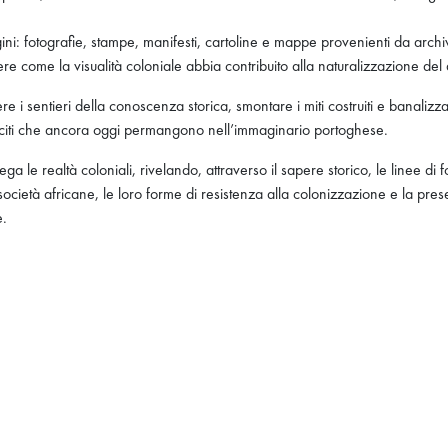
ini: fotografie, stampe, manifesti, cartoline e mappe provenienti da arch
re come la visualità coloniale abbia contribuito alla naturalizzazione del d
e i sentieri della conoscenza storica, smontare i miti costruiti e banalizzat
i lasciti che ancora oggi permangono nell’immaginario portoghese.
ega le realtà coloniali, rivelando, attraverso il sapere storico, le linee d
cietà africane, le loro forme di resistenza alla colonizzazione e la preser
e.