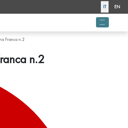
Seleziona la tua lingua
IT
EN
menu hambu
ona Franca n.2
Franca n.2