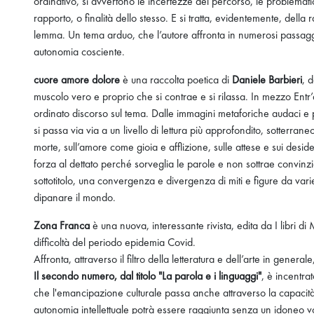
ordinativo, si avvertono le incertezze del percorso, le problematici
rapporto, o finalità dello stesso. E si tratta, evidentemente, della
lemma. Un tema arduo, che l’autore affronta in numerosi passaggi 
autonomia cosciente.
cuore amore dolore
è una raccolta poetica di
Daniele Barbieri
, 
muscolo vero e proprio che si contrae e si rilassa. In mezzo Ent
ordinato discorso sul tema. Dalle immagini metaforiche audaci e p
si passa via via a un livello di lettura più approfondito, sotterra
morte, sull’amore come gioia e afflizione, sulle attese e sui desi
forza al dettato perché sorveglia le parole e non sottrae convinzi
sottotitolo, una convergenza e divergenza di miti e figure da varie r
dipanare il mondo.
Zona Franca
è una nuova, interessante rivista, edita da I libri 
difficoltà del periodo epidemia Covid.
Affronta, attraverso il filtro della letteratura e dell’arte in general
Il secondo numero, dal titolo "La parola e i linguaggi"
, è incentra
che l'emancipazione culturale passa anche attraverso la capacità
autonomia intellettuale potrà essere raggiunta senza un idoneo voca