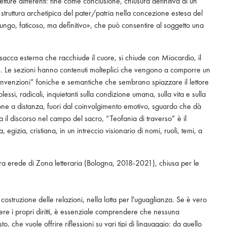
etture differenti: fine come conclusione, chiusura definitiva di un
la struttura archetipica del pater/patria nella concezione estesa del
ungo, faticoso, ma definitivo», che può consentire al soggetto una
la sacca esterna che racchiude il cuore, si chiude con Miocardio, il
24. Le sezioni hanno contenuti molteplici che vengono a comporre un
 “invenzioni” foniche e semantiche che sembrano spiazzare il lettore
ssi, radicali, inquietanti sulla condizione umana, sulla vita e sulla
zione a distanza, fuori dal coinvolgimento emotivo, sguardo che dà
 il discorso nel campo del sacro, “Teofania di traverso” è il
 egizia, cristiana, in un intreccio visionario di nomi, ruoli, temi, a
dera erede di Zona letteraria (Bologna, 2018-2021), chiusa per le
costruzione delle relazioni, nella lotta per l'uguaglianza. Se è vero
ere i propri diritti, è essenziale comprendere che nessuna
 che vuole offrire riflessioni su vari tipi di linguaggio: da quello