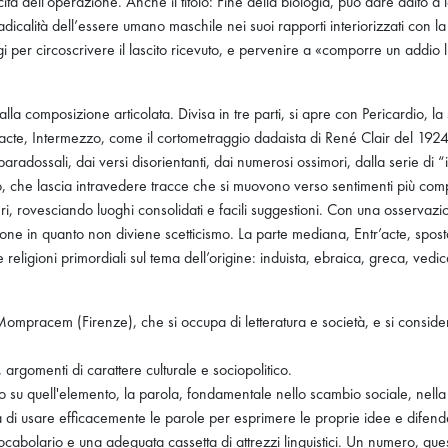
tà dell’operazione. Anche il titolo: Fine della biologia, può dare adito a l
 radicalità dell’essere umano maschile nei suoi rapporti interiorizzati con 
per circoscrivere il lascito ricevuto, e pervenire a «comporre un addio l
dalla composizione articolata. Divisa in tre parti, si apre con Pericardio, 
r’acte, Intermezzo, come il cortometraggio dadaista di René Clair del 19
aradossali, dai versi disorientanti, dai numerosi ossimori, dalla serie di
neo, che lascia intravedere tracce che si muovono verso sentimenti più comple
deri, rovesciando luoghi consolidati e facili suggestioni. Con una osserva
one in quanto non diviene scetticismo. La parte mediana, Entr’acte, sposta
eligioni primordiali sul tema dell’origine: induista, ebraica, greca, vedica,
di Mompracem (Firenze), che si occupa di letteratura e società, e si consi
e, argomenti di carattere culturale e sociopolitico.
to su quell'elemento, la parola, fondamentale nello scambio sociale, nella 
 di usare efficacemente le parole per esprimere le proprie idee e difend
bolario e una adeguata cassetta di attrezzi linguistici. Un numero, questo,