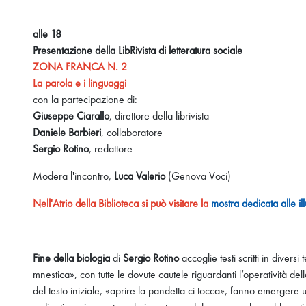
alle 18
Presentazione della LibRivista di letteratura sociale
ZONA FRANCA N. 2
La parola e i linguaggi
con la partecipazione di:
Giuseppe Ciarallo
, direttore della librivista
Daniele Barbieri
, collaboratore
Sergio Rotino
, redattore
Modera l'incontro,
Luca Valerio
(Genova Voci)
Nell'Atrio della Biblioteca si può visitare la
mostra dedicata alle il
Fine della biologia
di
Sergio Rotino
accoglie testi scritti in dive
mnestica», con tutte le dovute cautele riguardanti l’operatività de
del testo iniziale, «aprire la pandetta ci tocca», fanno emergere