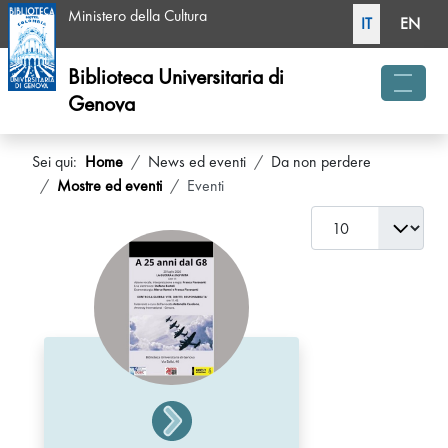
Seleziona la tua li
Ministero della Cultura
IT
EN
Biblioteca Universitaria di
Genova
menu 
Sei qui:
Home
News ed eventi
Da non perdere
Mostre ed eventi
Eventi
Visualizza #