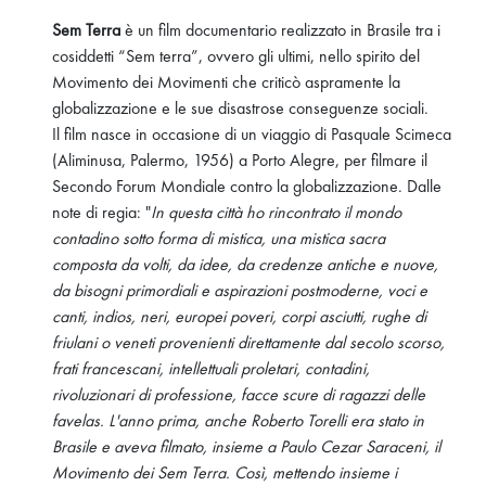
Sem Terra
è un film documentario realizzato in Brasile tra i
cosiddetti “Sem terra”, ovvero gli ultimi, nello spirito del
Movimento dei Movimenti che criticò aspramente la
globalizzazione e le sue disastrose conseguenze sociali.
Il film nasce in occasione di un viaggio di Pasquale Scimeca
(Aliminusa, Palermo, 1956) a Porto Alegre, per filmare il
Secondo Forum Mondiale contro la globalizzazione. Dalle
note di regia: "
In questa città ho rincontrato il mondo
contadino sotto forma di mistica, una mistica sacra
composta da volti, da idee, da credenze antiche e nuove,
da bisogni primordiali e aspirazioni postmoderne, voci e
canti, indios, neri, europei poveri, corpi asciutti, rughe di
friulani o veneti provenienti direttamente dal secolo scorso,
frati francescani, intellettuali proletari, contadini,
rivoluzionari di professione, facce scure di ragazzi delle
favelas. L'anno prima, anche Roberto Torelli era stato in
Brasile e aveva filmato, insieme a Paulo Cezar Saraceni, il
Movimento dei Sem Terra. Così, mettendo insieme i