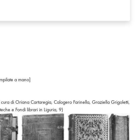
ompilate a mano]
a cura di Oriana Cartaregia, Calogero Farinella, Graziella Grigoletti,
he e Fondi librari in Liguria, 9)