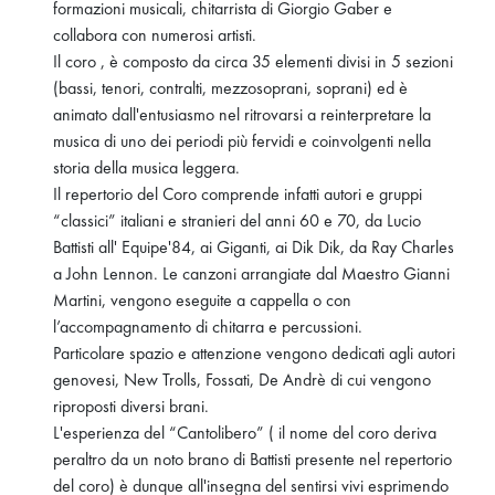
formazioni musicali, chitarrista di Giorgio Gaber e
collabora con numerosi artisti.
Il coro , è composto da circa 35 elementi divisi in 5 sezioni
(bassi, tenori, contralti, mezzosoprani, soprani) ed è
animato dall'entusiasmo nel ritrovarsi a reinterpretare la
musica di uno dei periodi più fervidi e coinvolgenti nella
storia della musica leggera.
Il repertorio del Coro comprende infatti autori e gruppi
“classici” italiani e stranieri del anni 60 e 70, da Lucio
Battisti all' Equipe'84, ai Giganti, ai Dik Dik, da Ray Charles
a John Lennon. Le canzoni arrangiate dal Maestro Gianni
Martini, vengono eseguite a cappella o con
l’accompagnamento di chitarra e percussioni.
Particolare spazio e attenzione vengono dedicati agli autori
genovesi, New Trolls, Fossati, De Andrè di cui vengono
riproposti diversi brani.
L'esperienza del “Cantolibero” ( il nome del coro deriva
peraltro da un noto brano di Battisti presente nel repertorio
del coro) è dunque all'insegna del sentirsi vivi esprimendo