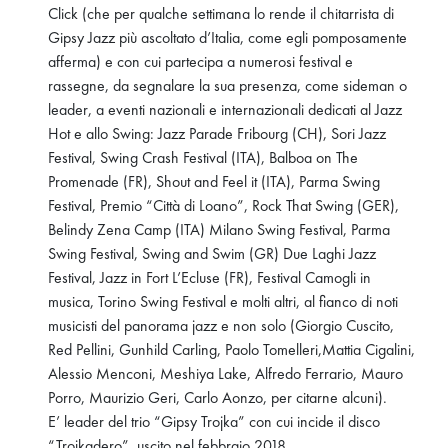
Click (che per qualche settimana lo rende il chitarrista di
Gipsy Jazz più ascoltato d’Italia, come egli pomposamente
afferma) e con cui partecipa a numerosi festival e
rassegne, da segnalare la sua presenza, come sideman o
leader, a eventi nazionali e internazionali dedicati al Jazz
Hot e allo Swing: Jazz Parade Fribourg (CH), Sori Jazz
Festival, Swing Crash Festival (ITA), Balboa on The
Promenade (FR), Shout and Feel it (ITA), Parma Swing
Festival, Premio “Città di Loano”, Rock That Swing (GER),
Belindy Zena Camp (ITA) Milano Swing Festival, Parma
Swing Festival, Swing and Swim (GR) Due Laghi Jazz
Festival, Jazz in Fort L’Ecluse (FR), Festival Camogli in
musica, Torino Swing Festival e molti altri, al fianco di noti
musicisti del panorama jazz e non solo (Giorgio Cuscito,
Red Pellini, Gunhild Carling, Paolo Tomelleri,Mattia Cigalini,
Alessio Menconi, Meshiya Lake, Alfredo Ferrario, Mauro
Porro, Maurizio Geri, Carlo Aonzo, per citarne alcuni).
E’ leader del trio “Gipsy Trojka” con cui incide il disco
“Trojkadero”, uscito nel febbraio 2018.