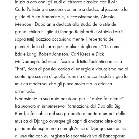
Inizia a otto anni gli studi di chitarra classica con il M°
Carlo Palladino e successivamente si dedica al jazz sotto la
guida di Alex Armanino e, successivamente, Alessio
Menconi. Dopo anni dedicati allo studio dello stile dei
grandi chitarristi gitani (Django Reinhardt e Matelo Ferré
sopra tutti) bazzica occasionalmente il repertorio dei
pionieri della chitarra jazz e blues degli anni ’20, come
Eddie Lang, Robert Johnson, Carl Kress e Dick
McDonough. Subisce il fascino di tutta l’autentica musica
“hot”, ricca di poesia, carica di energia e virtuosismo ma al
contempo scevra di quella frenesia che contraddistingue la
musica moderna, che gli piace molto ma lo affatica
oltremodo.
Nonostante la sua nota passione per il “dolce far niente”
ha suonato in innumerevoli formazioni, dal Duo alla Big
Band, infaticabile nel suo proposito di portare un po’ della
musica di Django ovunque gli capiti di andare: oltre alla
pluriennale esperienza con gli Amici di Django, suoi amici
di una vita con cui registra lo spot televisivo di Bancoposta