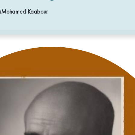
di SiMohamed Kaabour