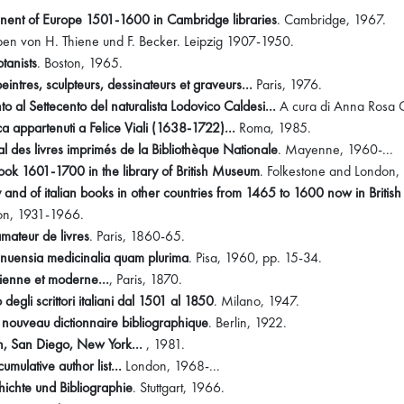
tinent of Europe 1501-1600 in Cambridge libraries
. Cambridge, 1967.
n von H. Thiene und F. Becker. Leipzig 1907-1950.
tanists
. Boston, 1965.
eintres, sculpteurs, dessinateurs et graveurs...
Paris, 1976.
to al Settecento del naturalista Lodovico Caldesi...
A cura di Anna Rosa Ge
nica appartenuti a Felice Viali (1638-1722)...
Roma, 1985.
 des livres imprimés de la Bibliothèque Nationale
. Mayenne, 1960-...
book 1601-1700 in the library of British Museum
. Folkestone and London,
ly and of italian books in other countries from 1465 to 1600 now in Briti
on, 1931-1966.
amateur de livres
. Paris, 1860-65.
anuensia medicinalia quam plurima
. Pisa, 1960, pp. 15-34.
ienne et moderne...
, Paris, 1870.
egli scrittori italiani dal 1501 al 1850
. Milano, 1947.
u nouveau dictionnaire bibliographique
. Berlin, 1922.
on, San Diego, New York...
, 1981.
mulative author list...
London, 1968-...
hichte und Bibliographie
. Stuttgart, 1966.