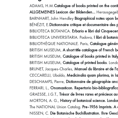
ADAMS, H.M.
Catalogue of books printed on the con
ALLGEMEINES Lexicon der Bildenden...
Herausgegebe
BARNHART, John Hendley
Biographical notes upon bo
BÉNÉZIT, E.
Dictionnaire critique et documentaire des p
BIBLIOTECA BOTANICA.
Erbario e libri dal Cinquecen
BIBLIOTECA UNIVERSITARIA. Padova,
I libri di bota
BIBLIOTHÈQUE NATIONALE. Paris,
Catalogue général
BRITISH MUSEUM,
A short title catalogue of French 
BRITISH MUSEUM,
Catalogue of books printed in Ita
BRITISH MUSEUM,
Catalogue of printed books
. Lond
BRUNET, Jacques-Charles,
Manuel du libraire et de l'
CECCARELLI, Ubaldo,
Medicinalia quam plurima, in I
DESCHAMPS, Pierre,
Dictionnaire de géographie anc
FERRARI, L.,
Onomasticon. Repertorio bio-bibliografico d
GRAESSE, J.G.T.,
Trésor de livres rares et précieux a
MORTON, A. G.,
History of botanical science. Lond
The NATIONAL Union Catalog.
Pre-1956 Imprints. A cu
NISSEN, C.
Die Botanische Buchillustration. Ihre Gesc