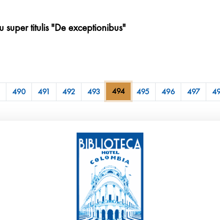
 super titulis "De exceptionibus"
494
490
491
492
493
495
496
497
4