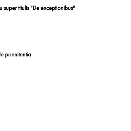
 super titulis "De exceptionibus"
e poenitentia