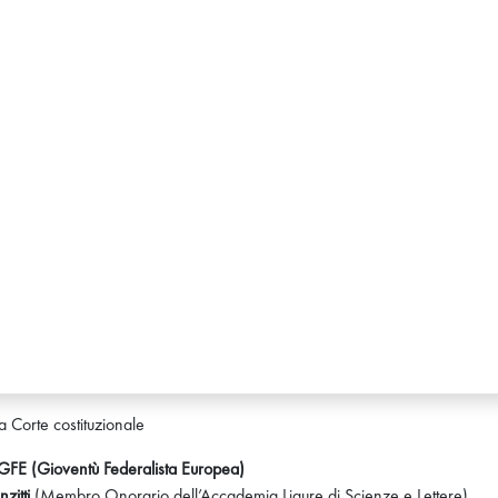
a Corte costituzionale
GFE (Gioventù Federalista Europea)
zitti
(Membro Onorario dell’Accademia Ligure di Scienze e Lettere)