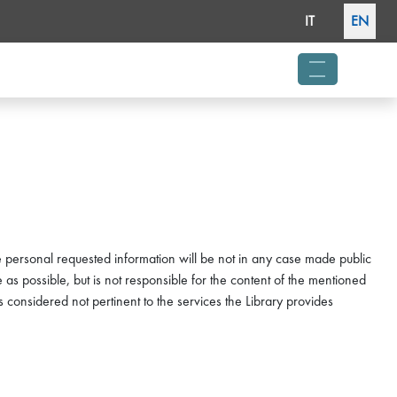
Select your language
IT
EN
menu hambu
 personal requested information will be not in any case made public
e as possible, but is not responsible for the content of the mentioned
considered not pertinent to the services the Library provides