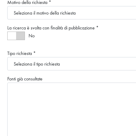
Motivo della richiesta
*
La ricerca è svolta con finalità di pubblicazione
*
La ricerca è svolta con finalità di pubblicazi
No
Tipo richiesta
*
Fonti già consultate